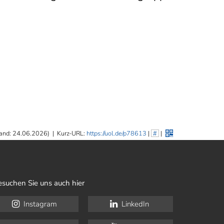
and: 24.06.2026)
|
Kurz-URL:
https://uol.de/p78613
|
#
|
esuchen Sie uns auch hier
Instagram
LinkedIn