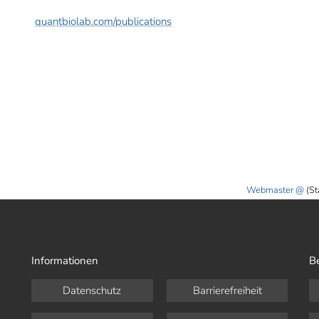
quantbiolab.com/publications
Webmaster
(St
Informationen
B
Datenschutz
Barrierefreiheit