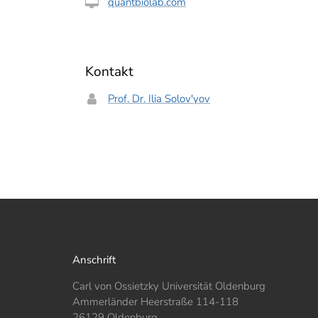
quantbiolab.com
Kontakt
Prof. Dr. Ilia Solov'yov
Anschrift
Carl von Ossietzky Universität Oldenburg
Ammerländer Heerstraße 114-118
26129 Oldenburg