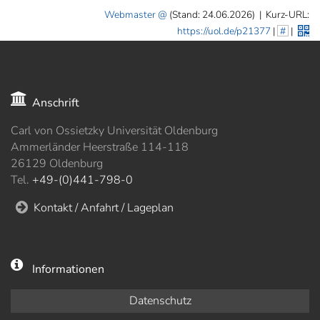
Webmaster
(Stand: 24.06.2026)
|
Kurz-URL:
https://uol.de/p21377
|
#
|
Anschrift
Carl von Ossietzky Universität Oldenburg
Ammerländer Heerstraße 114-118
26129 Oldenburg
Tel.
+49-(0)441-798-0
Kontakt / Anfahrt / Lageplan
Informationen
Datenschutz