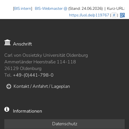
[
BIS intern
]
BIS-Webmaster
(Stand: 24.06.2026)
|
Kurz-URL:
https://uol.de/p119767
|
#
|
Anschrift
Carl von Ossietzky Universität Oldenburg
Ammerländer Heerstraße 114-118
26129 Oldenburg
Tel.
+49-(0)441-798-0
Kontakt / Anfahrt / Lageplan
Informationen
Datenschutz