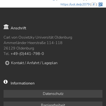
https://uol.de/p2079
|
#
|
Anschrift
Carl von Ossietzky Universität Oldenburg
Ammerländer Heerstraße 114-118
26129 Oldenburg
Tel.
+49-(0)441-798-0
Kontakt / Anfahrt / Lageplan
Informationen
Datenschutz
Barrierefreiheit