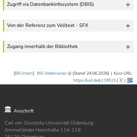
Zugriff via Datenbankinfosystem (DBIS)
Von der Referenz zum Volltext - SFX
Zugang innerhalb der Bibliothek
[
BIS intern
]
BIS-Webmaster
(Stand: 24.06.2026)
|
Kurz-URL:
https://uol.de/p119515
|
#
|
Anschrift
Carl von Ossietzky Universität Oldenburg
Ammerländer Heerstraße 114-118