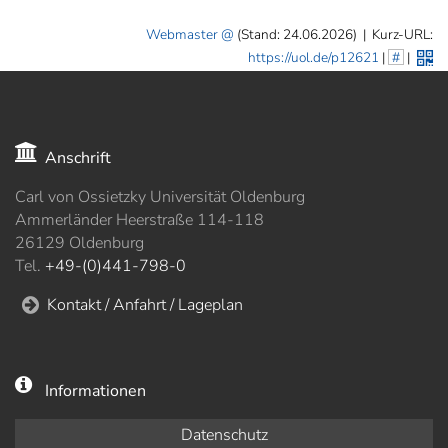
Webmaster
(Stand: 24.06.2026)
|
Kurz-URL:
https://uol.de/p12621
|
#
|
Anschrift
Carl von Ossietzky Universität Oldenburg
Ammerländer Heerstraße 114-118
26129 Oldenburg
Tel.
+49-(0)441-798-0
Kontakt / Anfahrt / Lageplan
Informationen
Datenschutz