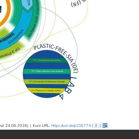
nd: 24.06.2026)
|
Kurz-URL:
https://uol.de/p106774
|
#
|