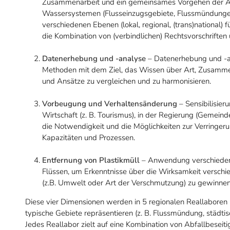
Zusammenarbeit und ein gemeinsames Vorgehen der Akt
Wassersystemen (Flusseinzugsgebiete, Flussmündungen,
verschiedenen Ebenen (lokal, regional, (trans)national)
die Kombination von (verbindlichen) Rechtsvorschrifte
Datenerhebung und -analyse
– Datenerhebung und -an
Methoden mit dem Ziel, das Wissen über Art, Zusamme
und Ansätze zu vergleichen und zu harmonisieren.
Vorbeugung und Verhaltensänderung
– Sensibilisier
Wirtschaft (z. B. Tourismus), in der Regierung (Gemeinde
die Notwendigkeit und die Möglichkeiten zur Verringeru
Kapazitäten und Prozessen.
Entfernung von Plastikmüll
– Anwendung verschiedene
Flüssen, um Erkenntnisse über die Wirksamkeit versch
(z.B. Umwelt oder Art der Verschmutzung) zu gewinnen
Diese vier Dimensionen werden in 5 regionalen Reallaboren 
typische Gebiete repräsentieren (z. B. Flussmündung, städt
Jedes Reallabor zielt auf eine Kombination von Abfallbesei