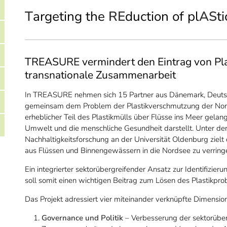
T
argeting the
RE
duction of pl
AS
ti
TREASURE vermindert den Eintrag von Plas
transnationale Zusammenarbeit
In TREASURE nehmen sich 15 Partner aus Dänemark, Deutsch
gemeinsam dem Problem der Plastikverschmutzung der Nord
erheblicher Teil des Plastikmülls über Flüsse ins Meer gelan
Umwelt und die menschliche Gesundheit darstellt. Unter de
Nachhaltigkeitsforschung an der Universität Oldenburg zielt 
aus Flüssen und Binnengewässern in die Nordsee zu verring
Ein integrierter sektorübergreifender Ansatz zur Identifizie
soll somit einen wichtigen Beitrag zum Lösen des Plastikprob
Das Projekt adressiert vier miteinander verknüpfte Dimensio
Governance und Politik
– Verbesserung der sektorübe