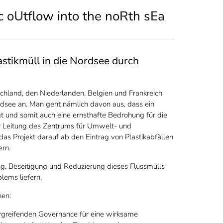
c o
U
tflow into the no
R
th s
E
a
tikmüll in die Nordsee durch
land, den Niederlanden, Belgien und Frankreich
see an. Man geht nämlich davon aus, dass ein
gt und somit auch eine ernsthafte Bedrohung für die
r Leitung des Zentrums für Umwelt- und
das Projekt darauf ab den Eintrag von Plastikabfällen
ern.
rung, Beseitigung und Reduzierung dieses Flussmülls
lems liefern.
nen:
rgreifenden Governance für eine wirksame