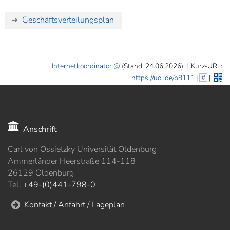
]
7
Informationen zur
Geschäftsverteilungsplan
Barrierefreiheit
Internetkoordinator
(Stand: 24.06.2026)
|
Kurz-URL:
https://uol.de/p8111
|
#
|
Anschrift
Carl von Ossietzky Universität Oldenburg
Ammerländer Heerstraße 114-118
26129 Oldenburg
Tel.
+49-(0)441-798-0
Kontakt / Anfahrt / Lageplan