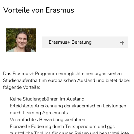
]
7
Vorteile von Erasmus
Informationen zur
Barrierefreiheit
Erasmus+ Beratung
Das Erasmus+ Programm ermöglicht einen organisierten
Studienaufenthalt im europäischen Ausland und bietet dabei
folgende Vorteile:
Keine Studiengebühren im Ausland
Erleichterte Anerkennung der akademischen Leistungen
durch Learning Agreements
Vereinfachtes Bewerbungsverfahren
Fianzielle Föderung durch Teilstipendium und ggf.
zusätzliche TopUps für grünes Reisen und benachteiligte