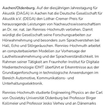
]
7
Informationen zur
Aachen/Oldenburg.
Auf der diesjährigen Jahrestagung für
Barrierefreiheit
Akustik (DAGA) in Aachen hat die Deutsche Gesellschaft für
Akustik e.V. (DEGA) den Lothar-Cremer-Preis für
herausragende Leistungen von Nachwuchswissenschaftlern
an Dr. rer. nat. Jan Rennies-Hochmuth verliehen. Damit
würdigt die Gesellschaft seine Forschungsarbeiten zur
Hörwahrnehmung und besonders zum Sprachverstehen bei
Hall, Echo und Störgeräuschen. Rennies-Hochmuth arbeitet
an computerbasierten Modellen zur Vorhersage der
Lautheitswahrnehmung und der Sprachverständlichkeit. Im
Rahmen seiner Tätigkeit am Fraunhofer-Institut für Digitale
Medientechnologie IDMT überführt er Erkenntnisse aus der
Grundlagenforschung in technologische Anwendungen im
Bereich Automotive, Kommunikations- und
Unterhaltungselektronik.
Rennies-Hochmuth studierte Engineering Physics an der Carl
von Ossietzky Universität Oldenburg bei Professor Birger
Kollmeier und Professor Jesko Verhey und an Dänemarks