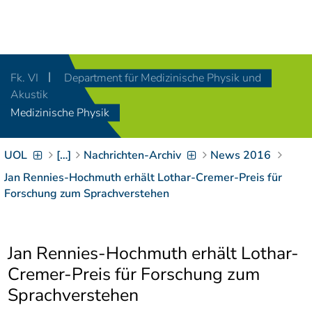
Navigation
[
]
Access-Key 1
Choose other language
[
]
Access-Key 8
Fk. VI
Department für Medizinische Physik und
Zum Inhalt springen
Akustik
[
]
Access-Key 2
Medizinische Physik
Zur Suche springen
[
]
Access-Key 4
UOL
[…]
Nachrichten-Archiv
News 2016
Zur Hauptnavigation
springen
[
Access-Key
Jan Rennies-Hochmuth erhält Lothar-Cremer-Preis für
]
6
Forschung zum Sprachverstehen
Zur
Zielgruppennavigation
springen
[
Access-Key
Jan Rennies-Hochmuth erhält Lothar-
]
9
Zur
Cremer-Preis für Forschung zum
Brotkrumennavigation
Sprachverstehen
springen
[
Access-Key