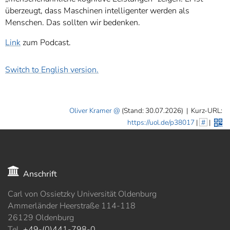
überzeugt, dass Maschinen intelligenter werden als
Menschen. Das sollten wir bedenken.
Link
zum Podcast.
Switch to English version.
Oliver Kramer
(Stand: 30.07.2026)
|
Kurz-URL:
https://uol.de/p38017
|
#
|
Anschrift
Carl von Ossietzky Universität Oldenburg
Ammerländer Heerstraße 114-118
26129 Oldenburg
Tel.
+49-(0)441-798-0