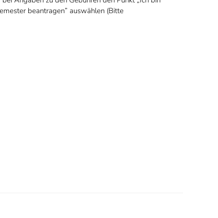
d bei Angaben zu den Gebühren den Punkt „Ich bin
semester beantragen” auswählen (Bitte