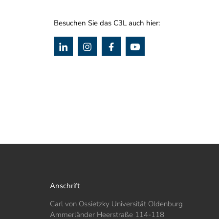
Besuchen Sie das C3L auch hier:
Anschrift
Carl von Ossietzky Universität Oldenburg
Ammerländer Heerstraße 114-118