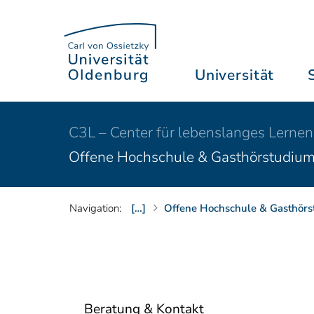
Universität
C3L – Center für lebenslanges Lernen
Offene Hochschule & Gasthörstudiu
Navigation:
[…]
Offene Hochschule & Gasthör
Beratung & Kontakt