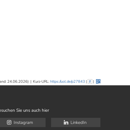
and: 24.06.2026)
|
Kurz-URL:
https://uol.de/p27843
|
#
|
esuchen Sie uns auch hier
Instagram
LinkedIn