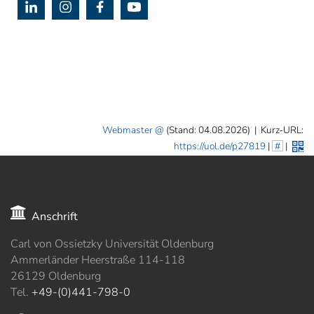
Webmaster
(Stand: 04.08.2026)
|
Kurz-URL:
https://uol.de/p27819
|
#
|
Anschrift
Carl von Ossietzky Universität Oldenburg
Ammerländer Heerstraße 114-118
26129 Oldenburg
Tel.
+49-(0)441-798-0