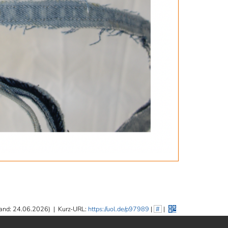
and: 24.06.2026)
|
Kurz-URL:
https://uol.de/p97989
|
#
|