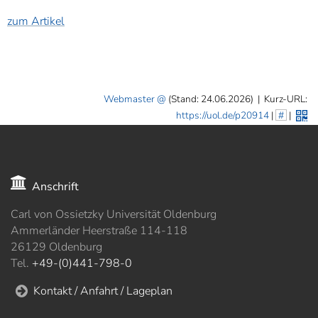
zum Artikel
Webmaster
(Stand: 24.06.2026)
|
Kurz-URL:
https://uol.de/p20914
|
#
|
Anschrift
Carl von Ossietzky Universität Oldenburg
Ammerländer Heerstraße 114-118
26129 Oldenburg
Tel.
+49-(0)441-798-0
Kontakt / Anfahrt / Lageplan