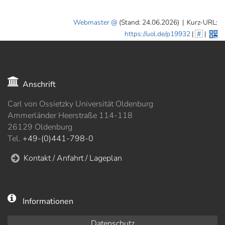
]
7
Informationen zur
Webmaster
(Stand: 24.06.2026)
|
Kurz-URL:
Barrierefreiheit
https://uol.de/p19932
|
#
|
Anschrift
Carl von Ossietzky Universität Oldenburg
Ammerländer Heerstraße 114-118
26129 Oldenburg
Tel.
+49-(0)441-798-0
Kontakt / Anfahrt / Lageplan
Informationen
Datenschutz