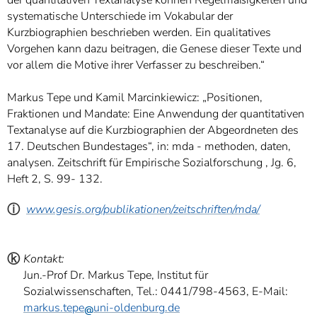
der quantitativen Textanalyse können Regelmäßigkeiten und
systematische Unterschiede im Vokabular der
Kurzbiographien beschrieben werden. Ein qualitatives
Vorgehen kann dazu beitragen, die Genese dieser Texte und
vor allem die Motive ihrer Verfasser zu beschreiben.“
Markus Tepe und Kamil Marcinkiewicz: „Positionen,
Fraktionen und Mandate: Eine Anwendung der quantitativen
Textanalyse auf die Kurzbiographien der Abgeordneten des
17. Deutschen Bundestages“, in: mda - methoden, daten,
analysen. Zeitschrift für Empirische Sozialforschung , Jg. 6,
Heft 2, S. 99- 132.
ⓘ
www.gesis.org/publikationen/zeitschriften/mda/
ⓚ
Kontakt:
Jun.-Prof Dr. Markus Tepe, Institut für
Sozialwissenschaften, Tel.: 0441/798-4563, E-Mail:
markus.tepe
uni-oldenburg.de