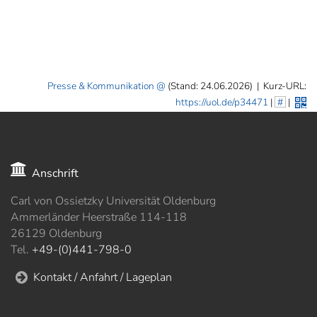
Presse & Kommunikation
(Stand: 24.06.2026)
|
Kurz-URL:
https://uol.de/p34471
|
#
|
Anschrift
Carl von Ossietzky Universität Oldenburg
Ammerländer Heerstraße 114-118
26129 Oldenburg
Tel.
+49-(0)441-798-0
Kontakt / Anfahrt / Lageplan