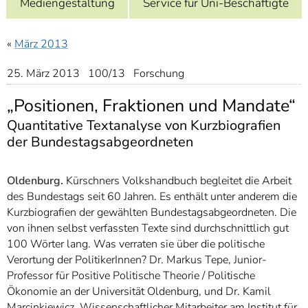
Mediengestaltung
Service für Uni-Beschäftigte
]
7
Informationen zur
Barrierefreiheit
«
März 2013
25. März 2013 100/13 Forschung
„Positionen, Fraktionen und Mandate“
Quantitative Textanalyse von Kurzbiografien
der Bundestagsabgeordneten
Oldenburg.
Kürschners Volkshandbuch begleitet die Arbeit
des Bundestags seit 60 Jahren. Es enthält unter anderem die
Kurzbiografien der gewählten Bundestagsabgeordneten. Die
von ihnen selbst verfassten Texte sind durchschnittlich gut
100 Wörter lang. Was verraten sie über die politische
Verortung der PolitikerInnen? Dr. Markus Tepe, Junior-
Professor für Positive Politische Theorie / Politische
Ökonomie an der Universität Oldenburg, und Dr. Kamil
Marcinkiewicz, Wissenschaftlicher Mitarbeiter am Institut für