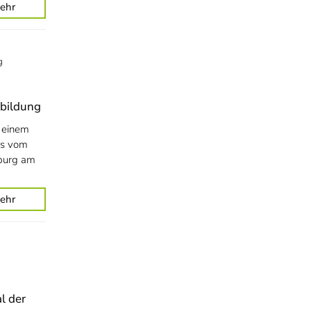
ehr
g
rbildung
 einem
as vom
nburg am
ehr
l der