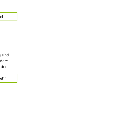
ehr
g sind
ndere
rden.
ehr