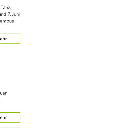
 Tanz,
nd 7. Juni
 Campus
ehr
euen
m
ehr