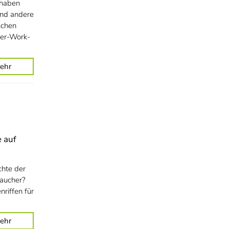
 haben
und andere
schen
ter-Work-
ehr
e auf
chte der
aucher?
riffen für
ehr