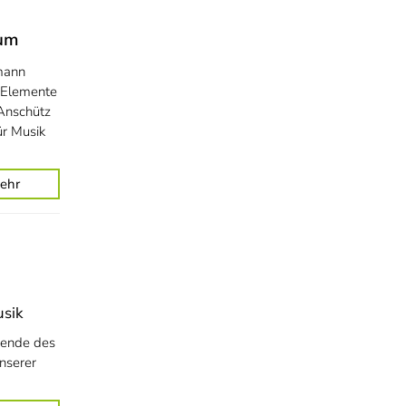
ium
mann
r Elemente
 Anschütz
ür Musik
ehr
usik
erende des
unserer