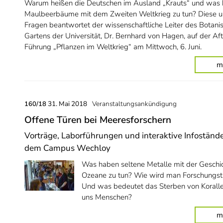
Warum heißen die Deutschen im Ausland „Krauts“ und was
Maulbeerbäume mit dem Zweiten Weltkrieg zu tun? Diese 
Fragen beantwortet der wissenschaftliche Leiter des Botani
Gartens der Universität, Dr. Bernhard von Hagen, auf der Af
Führung „Pflanzen im Weltkrieg“ am Mittwoch, 6. Juni.
m
31. Mai 2018
Veranstaltungsankündigung
160/18
Offene Türen bei Meeresforschern
Vorträge, Laborführungen und interaktive Infoständ
dem Campus Wechloy
Was haben seltene Metalle mit der Geschi
Ozeane zu tun? Wie wird man Forschungst
Und was bedeutet das Sterben von Korallen
uns Menschen?
m