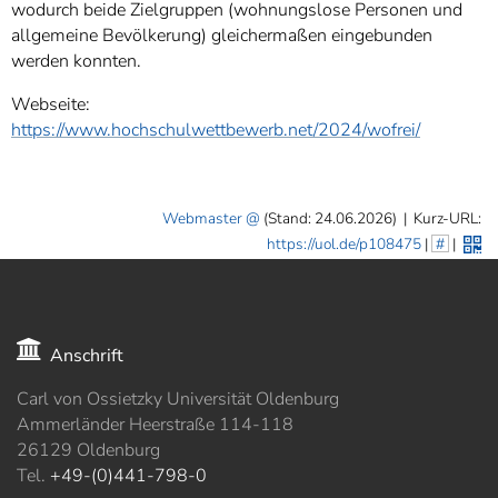
wodurch beide Zielgruppen (wohnungslose Personen und
allgemeine Bevölkerung) gleichermaßen eingebunden
werden konnten.
Webseite:
https://www.hochschulwettbewerb.net/2024/wofrei/
Webmaster
(Stand: 24.06.2026)
|
Kurz-URL:
https://uol.de/p108475
|
#
|
Anschrift
Carl von Ossietzky Universität Oldenburg
Ammerländer Heerstraße 114-118
26129 Oldenburg
Tel.
+49-(0)441-798-0