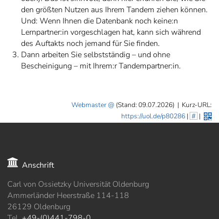
den größten Nutzen aus Ihrem Tandem ziehen können.
Und: Wenn Ihnen die Datenbank noch keine:n
Lernpartner:in vorgeschlagen hat, kann sich während
des Auftakts noch jemand für Sie finden.
Dann arbeiten Sie selbstständig – und ohne
Bescheinigung – mit Ihrem:r Tandempartner:in.
Webmaster
(Stand: 09.07.2026)
|
Kurz-URL:
https://uol.de/p80286
|
#
|
Anschrift
Carl von Ossietzky Universität Oldenburg
Ammerländer Heerstraße 114-118
26129 Oldenburg
Tel.
+49-(0)441-798-0