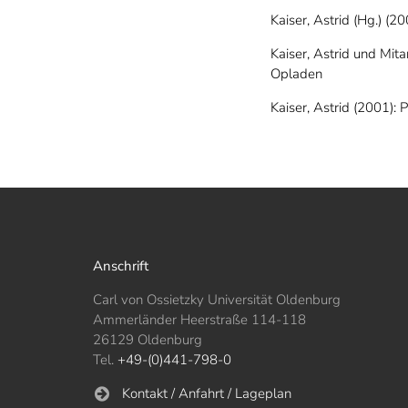
Kaiser, Astrid (Hg.) (
Kaiser, Astrid und Mita
Opladen
Kaiser, Astrid (2001)
Anschrift
Carl von Ossietzky Universität Oldenburg
Ammerländer Heerstraße 114-118
26129 Oldenburg
Tel.
+49-(0)441-798-0
Kontakt / Anfahrt / Lageplan