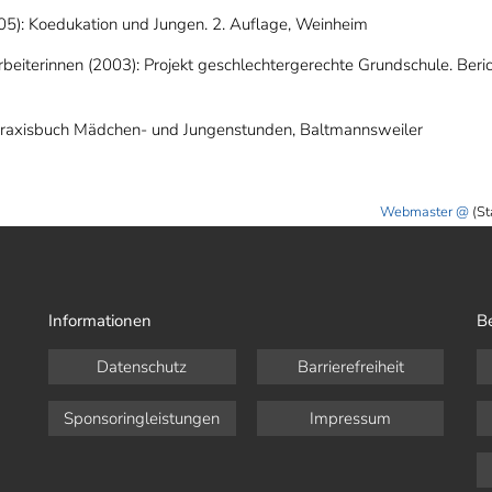
2005): Koedukation und Jungen. 2. Auflage, Weinheim
rbeiterinnen (2003): Projekt geschlechtergerechte Grundschule. Beric
: Praxisbuch Mädchen- und Jungenstunden, Baltmannsweiler
Webmaster
(St
Informationen
B
Datenschutz
Barrierefreiheit
Sponsoringleistungen
Impressum