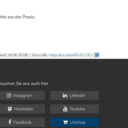
hte aus der Praxis,
and: 24.06.2026)
|
Kurz-URL:
https://uol.de/p49243
|
#
|
esuchen Sie uns auch hier
Instagram
LinkedIn
Mastodon
Youtube
Facebook
Unishop