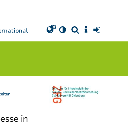
ernational
keiten
esse in