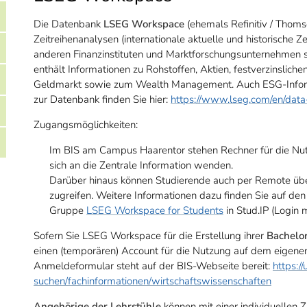
Die Datenbank
LSEG Workspace
(ehemals Refinitiv / Thomso
Zeitreihenanalysen (internationale aktuelle und historische 
anderen Finanzinstituten und Marktforschungsunternehmen sow
enthält Informationen zu Rohstoffen, Aktien, festverzinsli
Geldmarkt sowie zum Wealth Management. Auch ESG-Informa
zur Datenbank finden Sie hier:
https://www.lseg.com/en/data
Zugangsmöglichkeiten:
Im BIS am Campus Haarentor stehen Rechner für die Nut
sich an die Zentrale Information wenden.
Darüber hinaus können Studierende auch per Remote üb
zugreifen. Weitere Informationen dazu finden Sie auf de
Gruppe
LSEG Workspace for Students
in Stud.IP (
Login m
Sofern Sie LSEG Workspace für die Erstellung ihrer
Bachelor
einen (temporären) Account für die Nutzung auf dem eigene
Anmeldeformular steht auf der BIS-Webseite bereit:
https://
suchen/fachinformationen/wirtschaftswissenschaften
Angehörige der Lehrstühle
können mit einer individuelle