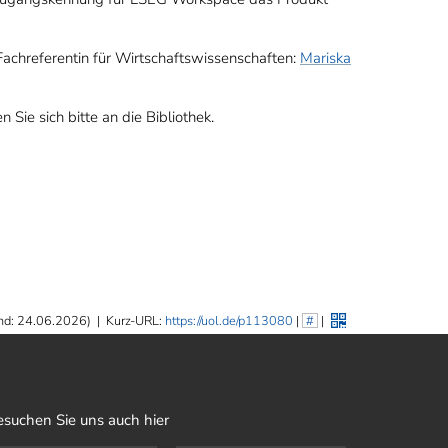
 Fachreferentin für Wirtschaftswissenschaften:
Mariska
ie sich bitte an die Bibliothek.
nd: 24.06.2026)
|
Kurz-URL:
https://uol.de/p113080
|
#
|
esuchen Sie uns auch hier