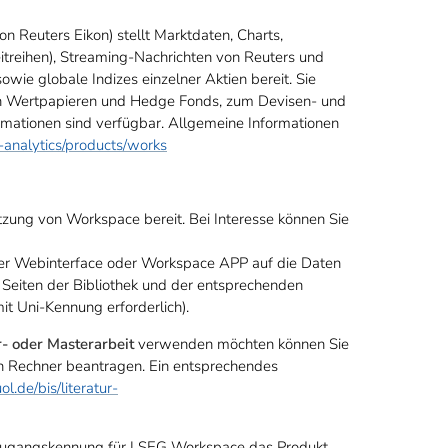
n Reuters Eikon) stellt Marktdaten, Charts,
Zeitreihen), Streaming-Nachrichten von Reuters und
ie globale Indizes einzelner Aktien bereit. Sie
chen Wertpapieren und Hedge Fonds, zum Devisen- und
tionen sind verfügbar. Allgemeine Informationen
-analytics/products/works
zung von Workspace bereit. Bei Interesse können Sie
er Webinterface oder Workspace APP auf die Daten
n Seiten der Bibliothek und der entsprechenden
it Uni-Kennung erforderlich
).
- oder Masterarbeit
verwenden möchten können Sie
n Rechner beantragen. Ein entsprechendes
uol.de/bis/literatur-
n Zugangskennung für LSEG Workspace das Produkt