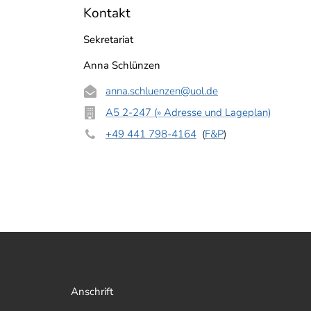
Kontakt
Sekretariat
Anna Schlünzen
anna.schluenzen
@uol.de
A5 2-247 (» Adresse und Lageplan)
+49 441 798-4164
(
F&P
)
Anschrift