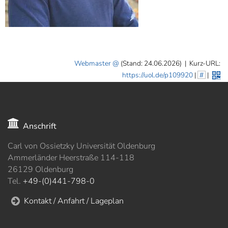
Webmaster
(Stand: 24.06.2026)
|
Kurz-URL:
https://uol.de/p109920
|
#
|
Anschrift
Carl von Ossietzky Universität Oldenburg
Ammerländer Heerstraße 114-118
26129 Oldenburg
Tel.
+49-(0)441-798-0
Kontakt / Anfahrt / Lageplan