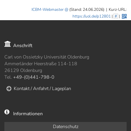
ICBM-Webmaster
(Stand: 24.06.2026)
|
Kurz-URL:
https://uol.de/p12801
|
#
|
Anschrift
Carl von Ossietzky Universität Oldenburg
Ammerländer Heerstraße 114-118
26129 Oldenburg
Tel.
+49-(0)441-798-0
Kontakt / Anfahrt / Lageplan
Informationen
Datenschutz