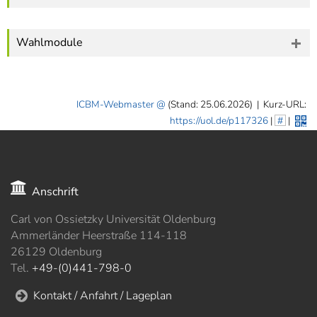
Wahlmodule
ICBM-Webmaster
(Stand: 25.06.2026)
|
Kurz-URL:
https://uol.de/p117326
|
#
|
Anschrift
Carl von Ossietzky Universität Oldenburg
Ammerländer Heerstraße 114-118
26129 Oldenburg
Tel.
+49-(0)441-798-0
Kontakt / Anfahrt / Lageplan