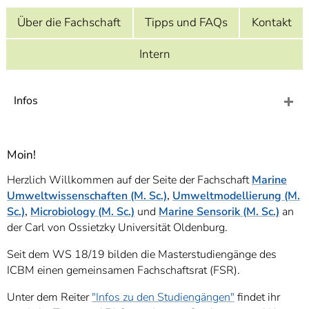
]
7
Informationen zur
Über die Fachschaft
Tipps und FAQs
Kontakt
Barrierefreiheit
Intern
Infos
Moin!
Herzlich Willkommen auf der Seite der Fachschaft
Marine
Umweltwissenschaften (M. Sc.)
,
Umweltmodellierung (M.
Sc.)
,
Microbiology (M. Sc.)
und
Marine Sensorik (M. Sc.)
an
der Carl von Ossietzky Universität Oldenburg.
Seit dem WS 18/19 bilden die Masterstudiengänge des
ICBM einen gemeinsamen Fachschaftsrat (FSR).
Unter dem Reiter
"Infos zu den Studiengängen"
findet ihr