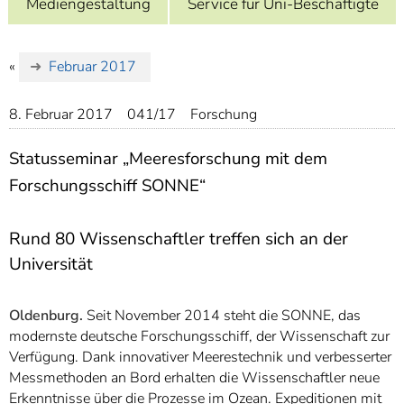
Mediengestaltung
Service für Uni-Beschäftigte
]
7
Informationen zur
Barrierefreiheit
«
Februar 2017
8. Februar 2017
041/17
Forschung
Statusseminar „Meeresforschung mit dem
Forschungsschiff SONNE“
Rund 80 Wissenschaftler treffen sich an der
Universität
Oldenburg.
Seit November 2014 steht die SONNE, das
modernste deutsche Forschungsschiff, der Wissenschaft zur
Verfügung. Dank innovativer Meerestechnik und verbesserter
Messmethoden an Bord erhalten die Wissenschaftler neue
Erkenntnisse über die Prozesse im Ozean. Expeditionen mit