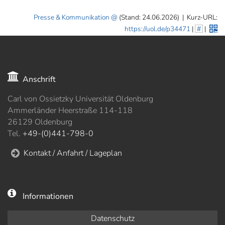
Presse & Kommunikation
(Stand: 24.06.2026)
|
Kurz-URL:
https://uol.de/p34471
|
#
|
Anschrift
Carl von Ossietzky Universität Oldenburg
Ammerländer Heerstraße 114-118
26129 Oldenburg
Tel.
+49-(0)441-798-0
Kontakt / Anfahrt / Lageplan
Informationen
Datenschutz