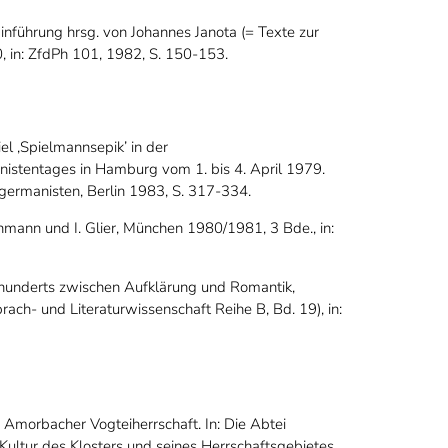
inführung hrsg. von Johannes Janota (= Texte zur
, in: ZfdPh 101, 1982, S. 150-153.
iel ‚Spielmannsepik’ in der
nistentages in Hamburg vom 1. bis 4. April 1979.
ermanisten, Berlin 1983, S. 317-334.
chmann und I. Glier, München 1980/1981, 3 Bde., in:
hrhunderts zwischen Aufklärung und Romantik,
ach- und Literaturwissenschaft Reihe B, Bd. 19), in:
r Amorbacher Vogteiherrschaft. In: Die Abtei
ltur des Klosters und seines Herrschaftsgebietes.