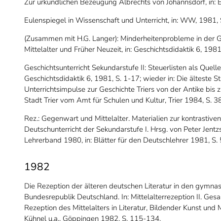
Zur urkundlichen Bezeugung Albrechts von Johannsdorf, in: E
Eulenspiegel in Wissenschaft und Unterricht, in: WW, 1981,
(Zusammen mit H.G. Langer): Minderheitenprobleme in der Ges
Mittelalter und Früher Neuzeit, in: Geschichtsdidaktik 6, 198
Geschichtsunterricht Sekundarstufe II: Steuerlisten als Quellen
Geschichtsdidaktik 6, 1981, S. 1-17; wieder in: Die älteste 
Unterrichtsimpulse zur Geschichte Triers von der Antike bis
Stadt Trier vom Amt für Schulen und Kultur, Trier 1984, S. 3
Rez.: Gegenwart und Mittelalter. Materialien zur kontrastive
Deutschunterricht der Sekundarstufe I. Hrsg. von Peter Jent
Lehrerband 1980, in: Blätter für den Deutschlehrer 1981, S. 
1982
Die Rezeption der älteren deutschen Literatur in den gymnas
Bundesrepublik Deutschland. In: Mittelalterrezeption II. G
Rezeption des Mittelalters in Literatur, Bildender Kunst und 
Kühnel u.a., Göppingen 1982, S. 115-134.