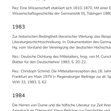
Rez: Eine Wissenschaft etabliert sich 1810-1870. Mit einer E
Wissenschaftsgeschichte der Germanistik III), Tübingen 1980
1983
Zur historischen Bedingtheit literarischer Wertung: das Beisp
Literaturgeschichtsschreibung. In: Dokumentation des Germa
Hg. vom Vorstand der Vereinigung der deutschen Hochschulg
Rez.: Deutsche Dichtung des Mittelalters, hrsg. von M. Curs
Blätter für den Deutschlehrer 1983, S. 20-22.
Rez.: Christoph Schmid: Die Mittelalterrezeption des 18. Ja
Frankfurt am Main 1979 (= Regensburger Beiträge zur dt. Spr
WW 33, 1983, S. 62.
1984
Die Herren von Durne und die höfische Literatur zur Zeit ihre
Amorbach im Odenwald. Neue Beiträge zur Geschichte und Ku