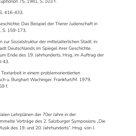
uphorion 75, 1981, S. 103 f.
 S. 416-433.
chichte: Das Beispiel der Trierer Judenschaft in
1, S. 159-173.
 zur Sozialstruktur der mittelalterlichen Stadt: in:
Stadt Deutschlands im Spiegel ihrer Geschichte.
 zum Ende des 19. Jahrhunderts. Hrsg. im Auftrag der
8-43.
n Textarbeit in einem problemorientierten
zsch u. Burghart Wachinger, Frankfurt/M. 1979,
59 f.
ialen Lehrplänen der 70er Jahre in der
esammelte Vorträge des 2. Salzburger Symposions „Die
Musik des 19. und 20. Jahrhunderts“. Hrsg. von J.