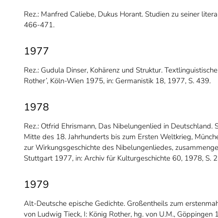
Rez.: Manfred Caliebe, Dukus Horant. Studien zu seiner literar
466-471.
1977
Rez.: Gudula Dinser, Kohärenz und Struktur. Textlinguistisc
Rother’, Köln-Wien 1975, in: Germanistik 18, 1977, S. 439.
1978
Rez.: Otfrid Ehrismann, Das Nibelungenlied in Deutschland. 
Mitte des 18. Jahrhunderts bis zum Ersten Weltkrieg, Münch
zur Wirkungsgeschichte des Nibelungenliedes, zusammenges
Stuttgart 1977, in: Archiv für Kulturgeschichte 60, 1978, S.
1979
Alt-Deutsche epische Gedichte. Großentheils zum erstenma
von Ludwig Tieck, I: König Rother, hg. von U.M., Göppingen 