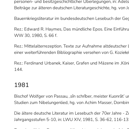
personen- und besitzgeschichtlicher Überlegungen, in: Adelsh
Beiträge zur älteren deutschen Literaturgeschichte, hg. von 
Bauernkriegsliteratur im bundesdeutschen Lesebuch der Ge
Rez.: Edward R. Haymes, Das mündliche Epos. Eine Einführung 
WW 30, 1980, S. 66 f.
Rez.: Mittelalterrezeption. Texte zur Aufnahme altdeutscher L
einer weiterführenden Bibliographie versehen von G. Kozieł
Rez.: Ferdinand Urbanek, Kaiser, Grafen und Mäzene im ‚Köni
144.
1981
Bischof Wolfger von Passau, ‚sîn schrîber, meister Kuonrât’
Studien zum Nibelungenlied, hg. von Achim Masser, Dornbirn 
Die ältere deutsche Literatur im Lesebuch der 70er Jahre - 
Jahrgangsstufen 5-10, in: LWU XIV, 1981, S. 36-62, 116-132