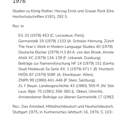
1976
Studien zu König Rother, Herzog Ernst und Grauer Rock (Ore
Hochschulschriften I/181), 292 S.
Rez. in:
EG 33 (1978) 453 (C. Lecouteux, Paris),
Germanistik 19 (1978) 1103 (A. Schreier-Hornung, Zürich
The Year’s Work in Modern Language Studies 40 (1978)
Deutsche Bücher (1979) H.3 (M.A. van den Broek, Amste
AfdA XC (1979) 134-139 (F. Urbanek, Duisburg),
Beiträge zur Namensforschung NF 14 (1979) 151 (Gerhar
Studi Medievali 3a Serie XX, 1 (1979) 471 f. (B. Murdoch, 
MIÖG 87 (1979) 508f. (A. Ebenbauer, Wien),
ZfdPh 99 (1980) 441-446 (P. Stein, Salzburg),
Zs. f. Bayer. Landesgeschichte 43 (1980), 555 ff. (W. St
Leuv. Bijdr. 70 (1981) 356-360 (L. Okken, Utrecht),
Amsterdamer Beiträge zur älteren Germanistik 17 (198
Rez.: Das Annolied. Mittelhochdeutsch und Neuhochdeutsch.
Stuttgart 1975, in: Kurtrierisches Jahrbuch 16, 1976, S. 103-