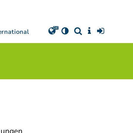
ernational
chungen