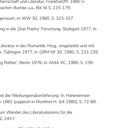
errschaft und Literatur, Frankfurt/M. 1980 (=
Joachim Bumke u.a., Bd. 6) S. 115-179.
genwart, in: WW 30, 1980, S. 323-337.
in die ‚Oral Poetry’ Forschung. Stuttgart 1977, in:
iteratur in der Romantik. Hrsg., eingeleitet und mit
ek, Tübingen 1977, in: GRM NF 30, 1980, S. 233-235.
g Rother’, Berlin 1976, in: AfdA XC, 1980, S. 139-
 und die Nibelungenüberlieferung. In: Hohenemser
1981 (zugleich in Montfort H. 3/4 1980), S. 72-89.
Zum Wandel des Literaturkanons für die
, 243 f.