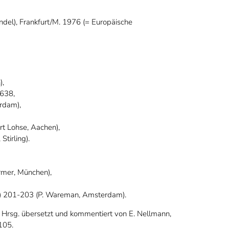
ndel), Frankfurt/M. 1976 (= Europäische
),
 638,
rdam),
t Lohse, Aachen),
Stirling).
örmer, München),
2) 201-203 (P. Wareman, Amsterdam).
 Hrsg. übersetzt und kommentiert von E. Nellmann,
105.