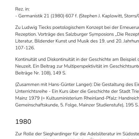
Rez. in:
- Germanistik 21 (1980) 607 f. (Stephen J. Kaplowitt, Storrs/C
Zu Ludwig Tiecks poetologischem Konzept bei der Erneuerung
Rezeption. Vorträge des Salzburger Symposions „Die Rezeptio
Literatur, Bildender Kunst und Musik des 19. und 20. Jahrhun
107-126.
Kontinuität und Diskontinuität in der Geschichte am Beispiel
Neuzeit. Ein Beitrag zur Multiperspektivität im Geschichts
Beiträge Nr. 108), 149 S.
(Zusammen mit Hans-Günter Langer): Die Gestaltung des Ein
Unterrichtsreihe - Ein Kurs über die Geschichte der Stadt Tri
Mainz 1979 (= Kultusministerium Rheinland-Pfalz: Handreich
Gemeinschaftskunde, 5. Folge, Mainzer Studienstufe), 195 S.
1980
Zur Rolle der Sieghardinger für die Adelsliteratur im Südost