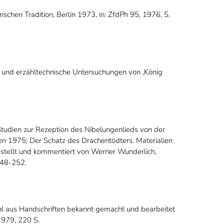
ischen Tradition, Berlin 1973, in: ZfdPh 95, 1976, S.
he und erzähltechnische Untersuchungen von ‚König
Studien zur Rezeption des Nibelungenlieds von der
en 1975; Der Schatz des Drachentödters. Materialien
tellt und kommentiert von Werner Wunderlich,
 248-252.
hl aus Handschriften bekannt gemacht und bearbeitet
1979, 220 S.