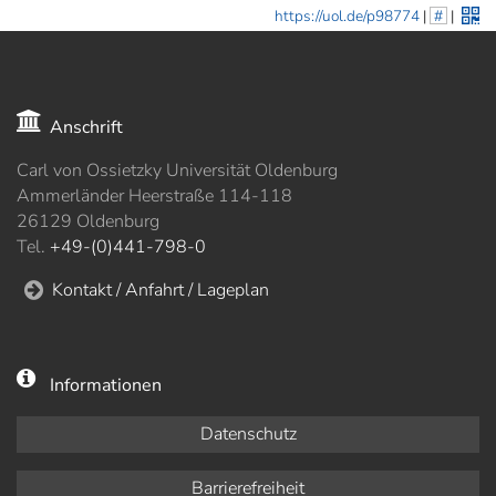
https://uol.de/p98774
|
#
|
Anschrift
Carl von Ossietzky Universität Oldenburg
Ammerländer Heerstraße 114-118
26129 Oldenburg
Tel.
+49-(0)441-798-0
Kontakt / Anfahrt / Lageplan
Informationen
Datenschutz
Barrierefreiheit