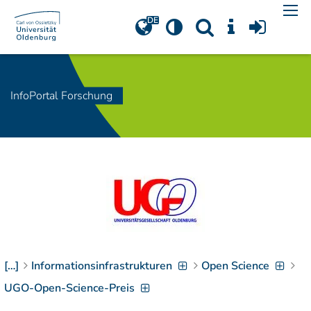
Navigation
[
]
Access-Key 1
Choose other language
[
]
Access-Key 8
Zum Inhalt springen
InfoPortal Forschung
[
]
Access-Key 2
Zur Suche springen
[
]
Access-Key 4
Zur Hauptnavigation
springen
[
Access-Key
]
6
Zur
Zielgruppennavigation
springen
[
Access-Key
]
9
[…]
Informationsinfrastrukturen
Open Science
Zur
Brotkrumennavigation
UGO-Open-Science-Preis
springen
[
Access-Key