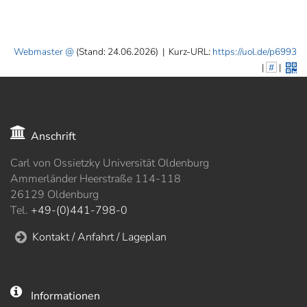
]
7
Informationen zur
Barrierefreiheit
Webmaster
(Stand: 24.06.2026)
|
Kurz-URL:
https://uol.de/p6993
|
#
|
Anschrift
Carl von Ossietzky Universität Oldenburg
Ammerländer Heerstraße 114-118
26129 Oldenburg
Tel.
+49-(0)441-798-0
Kontakt / Anfahrt / Lageplan
Informationen