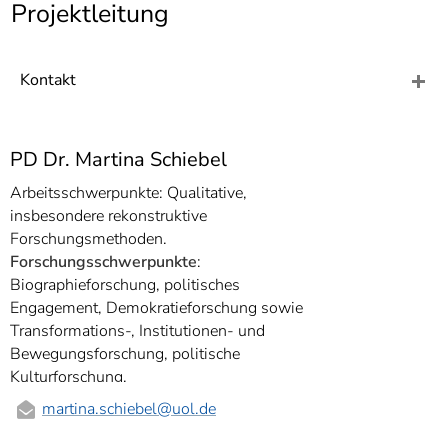
]
Projektleitung
7
Informationen zur
Barrierefreiheit
Kontakt
PD Dr. Martina Schiebel
Arbeitsschwerpunkte: Qualitative,
insbesondere rekonstruktive
Forschungsmethoden.
Forschungsschwerpunkte
:
Biographieforschung, politisches
Engagement, Demokratieforschung sowie
Transformations-, Institutionen- und
Bewegungsforschung, politische
Kulturforschung.
martina.schiebel
@uol.de