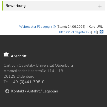
Bewerbung
Webmaster Pädagogik
(Stand: 24.06.2026)
|
Kurz-URL:
https://uol.de/p84068
|
#
|
Anschrift
Carl von Ossietzky Universität Oldenburg
Ammerländer Heerstraße 114-118
26129 Oldenburg
Tel.
+49-(0)441-798-0
Kontakt / Anfahrt / Lageplan