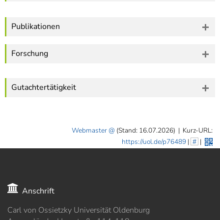
Publikationen
Forschung
Gutachtertätigkeit
Webmaster
(Stand: 16.07.2026)
|
Kurz-URL:
https://uol.de/p76489
|
#
|
Anschrift
Carl von Ossietzky Universität Oldenburg