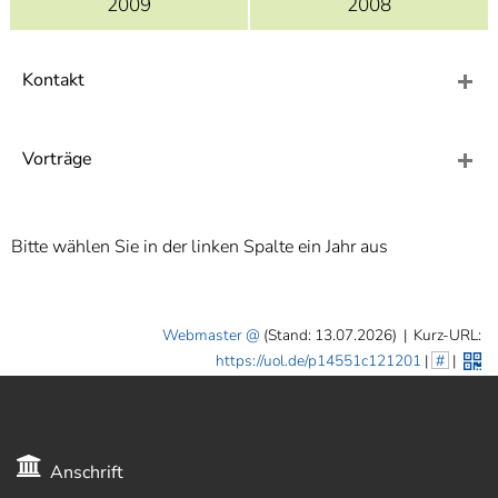
2009
2008
]
7
Informationen zur
Barrierefreiheit
Kontakt
Vorträge
Bitte wählen Sie in der linken Spalte ein Jahr aus
Webmaster
(Stand: 13.07.2026)
|
Kurz-URL:
https://uol.de/p14551c121201
|
#
|
Anschrift