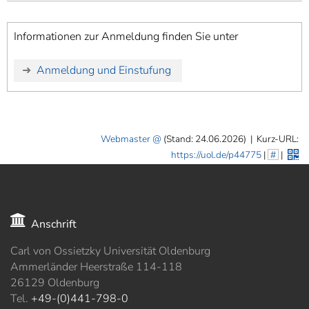
Informationen zur Anmeldung finden Sie unter
Anmeldung und Einstufung
Webmaster
(Stand: 24.06.2026)
|
Kurz-URL:
https://uol.de/p44775
|
#
|
Anschrift
Carl von Ossietzky Universität Oldenburg
Ammerländer Heerstraße 114-118
26129 Oldenburg
Tel.
+49-(0)441-798-0