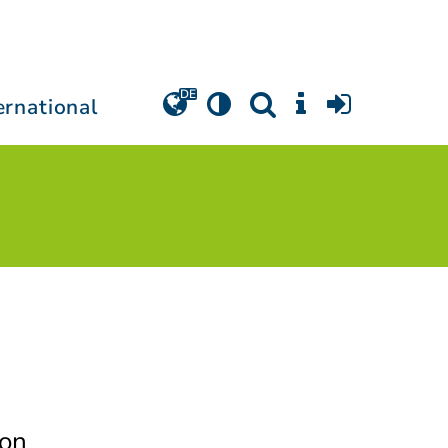
ernational
ion