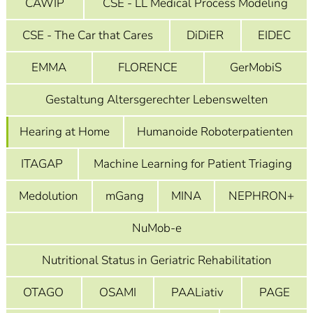
CAWIP
CSE - LL Medical Process Modeling
]
7
Informationen zur
CSE - The Car that Cares
DiDiER
EIDEC
Barrierefreiheit
EMMA
FLORENCE
GerMobiS
Gestaltung Altersgerechter Lebenswelten
Hearing at Home
Humanoide Roboterpatienten
ITAGAP
Machine Learning for Patient Triaging
Medolution
mGang
MINA
NEPHRON+
NuMob-e
Nutritional Status in Geriatric Rehabilitation
OTAGO
OSAMI
PAALiativ
PAGE