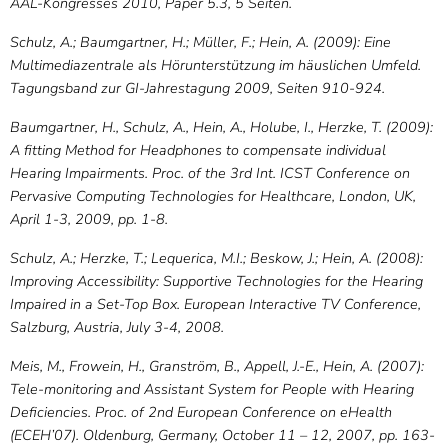
AAL-Kongresses 2010, Paper 5.3, 5 Seiten.
Schulz, A.; Baumgartner, H.; Müller, F.; Hein, A. (2009): Eine
Multimediazentrale als Hörunter­stützung im häuslichen Umfeld.
Tagungsband zur GI-Jahrestagung 2009, Seiten 910-924.
Baumgartner, H., Schulz, A., Hein, A., Holube, I., Herzke, T. (2009):
A fitting Method for Headphones to compensate individual
Hearing Impairments. Proc. of the 3rd Int. ICST Conference on
Pervasive Computing Technologies for Healthcare, London, UK,
April 1-3, 2009, pp. 1-8.
Schulz, A.; Herzke, T.; Lequerica, M.I.; Beskow, J.; Hein, A. (2008):
Improving Accessibility: Supportive Technologies for the Hearing
Impaired in a Set-Top Box. European Interactive TV Conference,
Salzburg, Austria, July 3-4, 2008.
Meis, M., Frowein, H., Granström, B., Appell, J.-E., Hein, A. (2007):
Tele-monitoring and Assistant System for People with Hearing
Deficiencies. Proc. of 2nd European Conference on eHealth
(ECEH’07). Oldenburg, Germany, October 11 – 12, 2007, pp. 163-