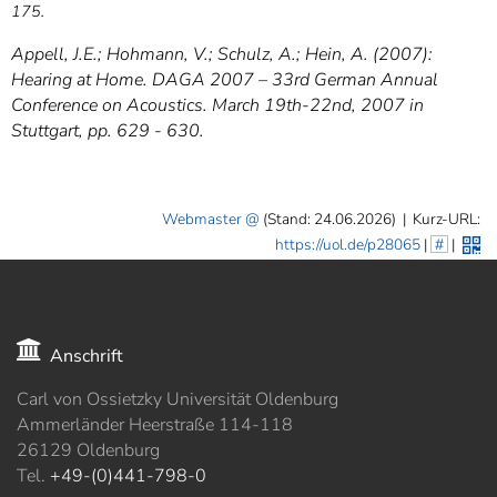
175.
Appell, J.E.; Hohmann, V.; Schulz, A.; Hein, A. (2007):
Hearing at Home. DAGA 2007 – 33rd German Annual
Conference on Acoustics. March 19th-22nd, 2007 in
Stuttgart, pp. 629 - 630
.
Webmaster
(Stand: 24.06.2026)
|
Kurz-URL:
https://uol.de/p28065
|
#
|
Anschrift
Carl von Ossietzky Universität Oldenburg
Ammerländer Heerstraße 114-118
26129 Oldenburg
Tel.
+49-(0)441-798-0