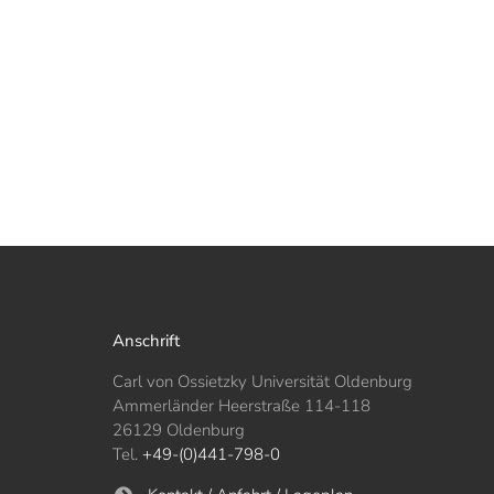
Anschrift
Carl von Ossietzky Universität Oldenburg
Ammerländer Heerstraße 114-118
26129 Oldenburg
Tel.
+49-(0)441-798-0