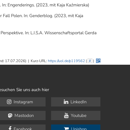
d.
In: Engenderings. (2023, mit Kaja Kaźmierska)
all Polen. In: Genderblog. (2023, mit Kaja
Perspektive. In: L.I.S.A. Wissenschaftsportal Gerda
nd: 17.07.2026)
|
Kurz-URL:
https://uol.de/p119562
|
#
|
esuchen Sie uns auch hier
Instagram
LinkedIn
Mastodon
Youtube
Facebook
Unishop