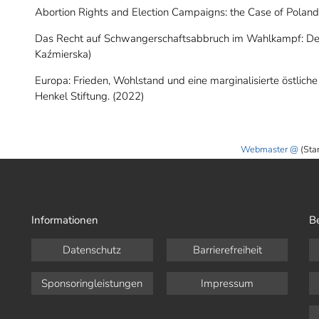
Abortion Rights and Election Campaigns: the Case of Polan
Das Recht auf Schwangerschaftsabbruch im Wahlkampf: Der F
Kaźmierska)
Europa: Frieden, Wohlstand und eine marginalisierte östliche 
Henkel Stiftung. (2022)
Webmaster
(Sta
Informationen
B
Datenschutz
Barrierefreiheit
Sponsoringleistungen
Impressum