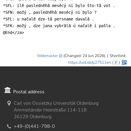
*SFL: ilê paslednêhâ mesêcý ni bylo što-tâ vot .

*SFN: možý , paslednêhâ mesêcý ni bylo ?

*SFL: u načalê dze-tâ persname davalâ .

*SFK: možý , dze jana vybrâlâ ú načalê i pašla .

@End</za>
Webmaster
(Changed: 24 Jun 2026)
|
Shortlink:
https://uol.de/p27511en
|
#
|
Postal address
Carl von Ossietzky Universität Oldenburg
Ammerländer Heerstraße 114-118
26129 Oldenburg
+49-(0)441-798-0