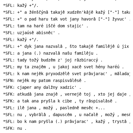
*SFL: kažý +"/.

*SFL: +" a žénščýnâ takajê xudzên'kâjê kažý ["-"] takaj
*SFL: +" o pad haru tak vot jany havorâ ["-"] žyvuc' .

*SFL: tam na haré iščé dom stajic' .

*SFL: uzjaúsê abisnêc' .

*SFL: kažý +"/.

*SFL: +" dyk jana nazvalâ , što takajê familêjê ú jix .
*SFL: a jana (.) nazvalâ našu familêju .

*SFL: tady tožý budzêm z' joj râzbiraccý .

*SFL: my ta znajêm , u jakoj xacê svet hény haréú .

*SFL: k nam nejêk pryxodzêlê svet prâvjarac' , mâladajê
*SFN: nejêk my patom raspisvâlêsê .

*SFK: cjaper any dalžny xadzic' .

*SFK: atkudâ jana znajê , vernejê toj , xto jej daje , 
*SFK: a tak ana pryšla k cibe , ty râspisalâsê .

*SFL: ilê jana , možý , paslednê mesêc +...

*SFL: nu , vybrâlâ , dapuscêm , u načalê , možý , mesêc
*SFL: bo k nam pryšla (.) prâvjarac' , kažý , trystâ , 
*SFK: nu .
