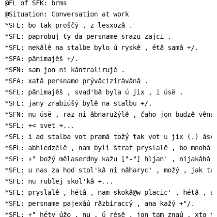
@FL of SFK: brms

@Situation: Conversation at work

*SFL: bo tak proščý , z lesxozâ .

*SFL: paprobuj ty da persname srazu zajci .

*SFL: nekâlê na stalbe bylo ú ryskê , étâ samâ +/.

*SFA: pânimajêš +/.

*SFN: sam jon ni kântralirujê .

*SFA: xatâ persname prývâcizirâvânâ .

*SFL: pânimajêš , svad'bâ byla ú jix , i úsë .

*SFL: jany zrabiúšý bylê na stalbu +/.

*SFN: nu úsë , raz ni âbnaružýlê , čaho jon budzê vênav
*SFL: +< svet +...

*SFL: i ad stalba vot pramâ tožý tak vot u jix (.) âsvj
*SFL: abhledzêlê , nam byli štraf pryslalê , bo mnohâ h
*SFL: +" božý mêlaserdny kažu ["-"] hljan' , nijakâhâ s
*SFL: u nas za hod stol'kâ ni nâharyc' , možý , jak tad
*SFL: nu rublej skol'kâ +...

*SFL: pryslalê , hétâ , nam skokâ@w placic' , hétâ , a 
*SFL: persname pajexâú râzbiraccý , ana kažý +"/.

*SFL: +" héty úžo , nu , ú résê , jon tam znaú , xto ta