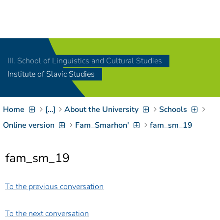
Navigation
[
]
Access-Key 1
Choose other language
[
]
Access-Key 8
III. School of Linguistics and Cultural Studies
Zum Inhalt springen
Institute of Slavic Studies
[
]
Access-Key 2
Zur Suche springen
[
]
Access-Key 4
Home
[…]
About the University
Schools
Zur Hauptnavigation
springen
[
Access-Key
Online version
Fam_Smarhon'
fam_sm_19
]
6
Zur
fam_sm_19
Zielgruppennavigation
springen
[
Access-Key
]
9
To the previous conversation
Zur
Brotkrumennavigation
springen
[
Access-Key
To the next conversation