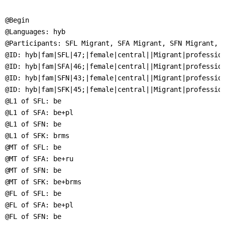
]
7
Informationen zur
@Begin

Barrierefreiheit
@Languages: hyb

@Participants: SFL Migrant, SFA Migrant, SFN Migrant, S
@ID: hyb|fam|SFL|47;|female|central||Migrant|profession
@ID: hyb|fam|SFA|46;|female|central||Migrant|profession
@ID: hyb|fam|SFN|43;|female|central||Migrant|profession
@ID: hyb|fam|SFK|45;|female|central||Migrant|profession
@L1 of SFL: be

@L1 of SFA: be+pl

@L1 of SFN: be

@L1 of SFK: brms

@MT of SFL: be

@MT of SFA: be+ru

@MT of SFN: be

@MT of SFK: be+brms

@FL of SFL: be

@FL of SFA: be+pl

@FL of SFN: be
