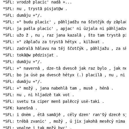
*SFL: vrodzê placic' nadâ +...

*SFL: nu , trystâ pisjat@w .

*SFL: dumâju +"/.

*SFL: +" budu placic' , pâhljadžu na ščotčýk dy zâplaču
*SFL: ja pašla placic' , apjac' ni úzjala ni pâhljadzel
*SFL: užo ž , nu , raz jana kazalâ , što tam trystâ pij
*SFL: +" zâplaču za trystâ hétyx , kilâvat .

*SFL: zadralâ hâlavu na téj ščotčýk , pâhljažu , za sko
*SFL: tokâ@w pêdzisjat .

*SFL: dumâju +"/.

*SFL: +" navernâ , dze-tâ dvescê jak raz bylo , jak ned
*SFL: bo ja úsë pa dvescê hétyx (.) placilâ , nu , ni h
*SFL: dumâju +"/.

*SFL: +" možý , jana nabehlâ tam , musê , hénâ .

*SFL: nu , ni hljadzê tak vot .

*SFL: svetu ta ciper menš palêccý usë-taki .

*SFK: kanešnâ .

*SFL: i dnëm , étâ samâjê , cély dzen' ran'šý dzecê sja
*SFL: trébâ zvanic' , možý , ú jix jakohâ mesêcý nima z
*SFL: vpalne i tak možý byc' .
