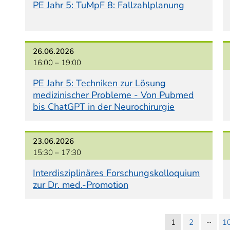
PE Jahr 5: TuMpF 8: Fallzahlplanung
26.06.2026
16:00 –
19:00
PE Jahr 5: Techniken zur Lösung
medizinischer Probleme - Von Pubmed
bis ChatGPT in der Neurochirurgie
23.06.2026
15:30 –
17:30
Interdisziplinäres Forschungskolloquium
zur Dr. med.-Promotion
…
1
2
1