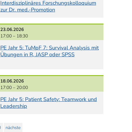
Interdisziplinäres Forschungskolloquium
zur Dr. med.-Promotion
23.06.2026
17:00 –
18:30
PE Jahr 5: TuMpF 7: Survival Analysis mit
Übungen in R, JASP oder SPSS
18.06.2026
17:00 –
20:00
PE Jahr 5: Patient Safety: Teamwork und
Leadership
0
nächste