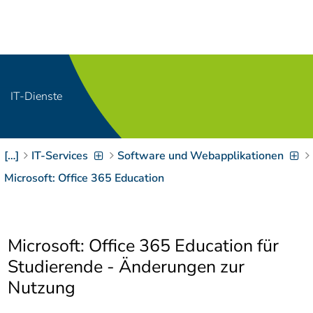
Navigation
[
]
Access-Key 1
Choose other language
[
]
Access-Key 8
Zum Inhalt springen
IT-Dienste
[
]
Access-Key 2
Zur Suche springen
[
]
Access-Key 4
[…]
IT-Services
Software und Webapplikationen
Zur Hauptnavigation
springen
[
Access-Key
Microsoft: Office 365 Education
]
6
Zur
Zielgruppennavigation
springen
[
Access-Key
Microsoft: Office 365 Education für
]
9
Studierende - Änderungen zur
Zur
Nutzung
Brotkrumennavigation
springen
[
Access-Key