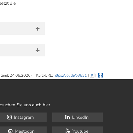
setzt die
Stand: 24.06.2026)
|
Kurz-URL:
https://uol.de/p8631
|
#
|
esuchen Sie uns auch hier
Instagram
LinkedIn
Mastodon
Youtube