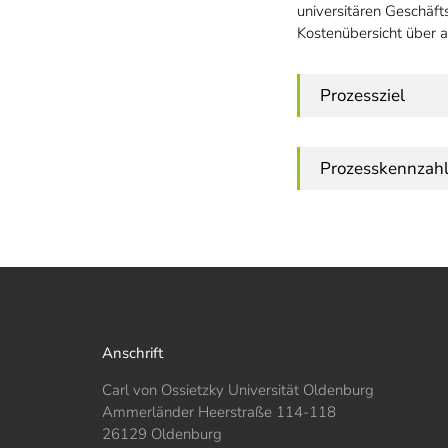
universitären Geschäft
Kostenübersicht über a
Prozessziel
Prozesskennzah
Anschrift
Carl von Ossietzky Universität Oldenburg
Ammerländer Heerstraße 114-118
26129 Oldenburg