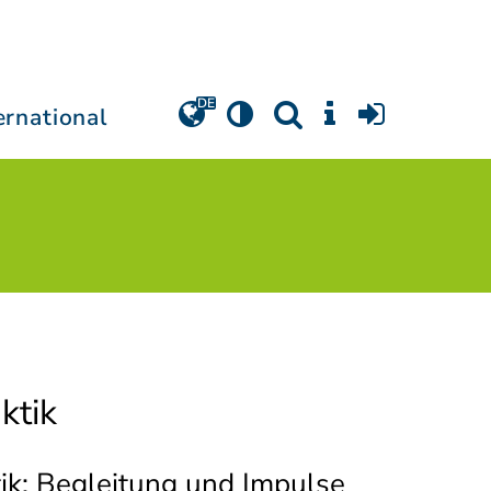
ernational
ktik
tik: Begleitung und Impulse