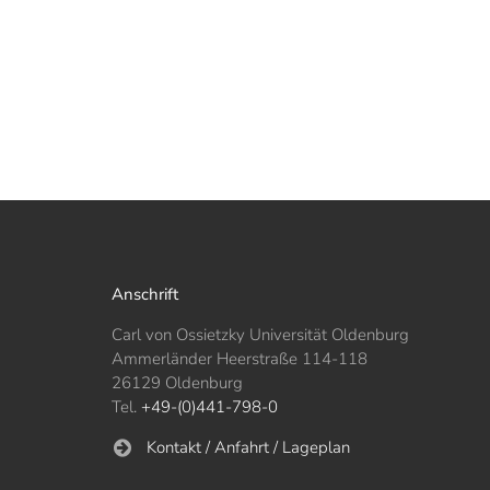
Anschrift
Carl von Ossietzky Universität Oldenburg
Ammerländer Heerstraße 114-118
26129 Oldenburg
Tel.
+49-(0)441-798-0
Kontakt / Anfahrt / Lageplan