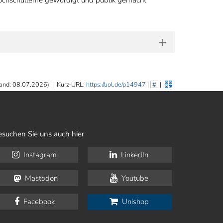
Hochschullehre gewürdigt und publik gemacht
and: 08.07.2026)
|
Kurz-URL:
https://uol.de/p14947
|
#
|
esuchen Sie uns auch hier
Instagram
LinkedIn
Mastodon
Youtube
Facebook
Unishop