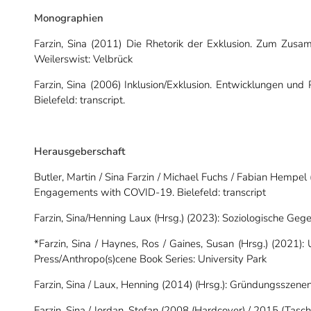
Monographien
Farzin, Sina (2011) Die Rhetorik der Exklusion. Zum Zusa
Weilerswist: Velbrück
Farzin, Sina (2006) Inklusion/Exklusion. Entwicklungen un
Bielefeld: transcript.
Herausgeberschaft
Butler, Martin / Sina Farzin / Michael Fuchs / Fabian Hempel 
Engagements with COVID-19. Bielefeld: transcript
Farzin, Sina/Henning Laux (Hrsg.) (2023): Soziologische Geg
*Farzin, Sina / Haynes, Ros / Gaines, Susan (Hrsg.) (2021):
Press/Anthropo(s)cene Book Series: University Park
Farzin, Sina / Laux, Henning (2014) (Hrsg.): Gründungsszene
Farzin, Sina / Jordan, Stefan (2008 (Hardcover) / 2015 (Tasch