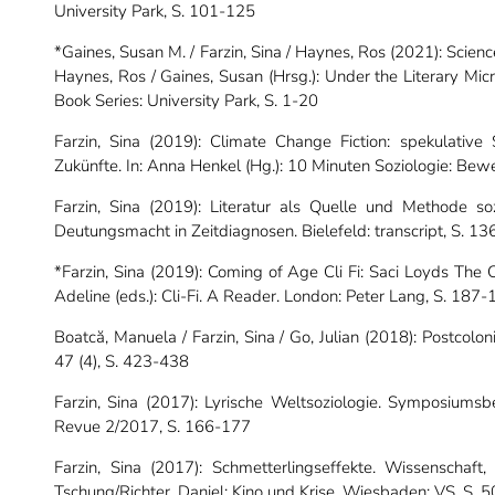
University Park, S. 101-125
*Gaines, Susan M. / Farzin, Sina / Haynes, Ros (2021): Science
Haynes, Ros / Gaines, Susan (Hrsg.): Under the Literary Mic
Book Series: University Park, S. 1-20
Farzin, Sina (2019): Climate Change Fiction: spekulative 
Zukünfte. In: Anna Henkel (Hg.): 10 Minuten Soziologie: Bewe
Farzin, Sina (2019): Literatur als Quelle und Methode soz
Deutungsmacht in Zeitdiagnosen.
Bielefeld: transcript, S. 1
*Farzin, Sina (2019): Coming of Age Cli Fi: Saci Loyds The 
Adeline (eds.): Cli-Fi. A Reader.
London: Peter Lang, S. 187-
Boatcă, Manuela / Farzin, Sina / Go, Julian (2018): Postcolo
47 (4), S. 423-438
Farzin, Sina (2017): Lyrische Weltsoziologie.
Symposiumsbei
Revue 2/2017, S. 1
66-177
Farzin, Sina (2017): Schmetterlingseffekte. Wissenschaf
Tschung/Richter, Daniel: Kino und Krise. Wiesbaden: VS, S. 