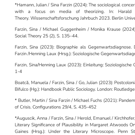
*Hamann, Julian / Sina Farzin (2024): The sociological conc
with a focus on media of theorizing. In: Haral
Theory.
Wissenschaftsforschung Jahrbuch 2023. Berlin Univer
Farzin, Sina / Michael Guggenheim / Monika Krause (2024):
Social Theory 25 (2), S. 135–44.
Farzin, Sina (2023): Biographie als Gegenwartsdiagnose. 
Farzin /Henning Laux (Hrsg.): Soziologische Gegenwartsdiag
Farzin, Sina/Henning Laux (2023): Einleitung: Soziologische
1-4
Boatcă, Manuela / Farzin, Sina / Go, Julian (2023): Postcolon
Bifulco (Hg.): Handbook Public Sociology. London: Routledg
* Butler, Martin / Sina Farzin / Michael Fuchs (2021): Pandem
of Crisis. Configurations 29/4, S. 435-452
*Auguscik, Anna / Farzin, Sina / Herold, Emanuel / Kirchhofer
Literary Significance of Plausibility in Margaret Atwoods O
Gaines (Hrsg.): Under the Literary Microscope. Penn St