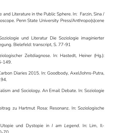
 and Literature in the Public Sphere. In: Farzin, Sina /
roscope. Penn State University Press/Anthropo(s)cene
Soziologie und Literatur Die Soziologie imaginierter
gung. Bielefeld: transcript, S. 77-91
iologischer Zeitdiagnose. In: Hastedt, Heiner (Hg.):
36-149.
Carbon Diaries 2015. In: Goodbody, Axel/Johns-Putra,
194.
nialism and Sociology. An Email Debate. In: Soziologie
trag zu Hartmut Rosa: Resonanz. In: Soziologische
t, Utopie und Dystopie in
I am Legend
. In: Lim, Il-
50-70