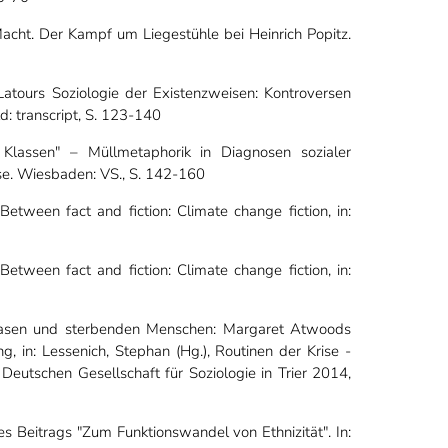
acht. Der Kampf um Liegestühle bei Heinrich Popitz.
o Latours Soziologie der Existenzweisen: Kontroversen
d: transcript, S. 123-140
 Klassen" – Müllmetaphorik in Diagnosen sozialer
ose. Wiesbaden: VS., S. 142-160
etween fact and fiction: Climate change fiction, in:
etween fact and fiction: Climate change fiction, in:
 Hasen und sterbenden Menschen: Margaret Atwoods
 in: Lessenich, Stephan (Hg.), Routinen der Krise -
Deutschen Gesellschaft für Soziologie in Trier 2014,
es Beitrags "Zum Funktionswandel von Ethnizität". In: