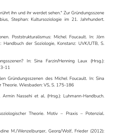
 Berührt ihn und ihr werdet sehen." Zur Gründungsszene
bius, Stephan: Kultursoziologie im 21. Jahrhundert.
onen. Poststrukturalismus: Michel Foucault. In: Jörn
): Handbuch der Soziologie, Konstanz: UVK/UTB, S.
gsszenen? In: Sina Farzin/Henning Laux (Hrsg.):
 3-11
elen Gründungsszenen des Michel Foucault. In: Sina
er Theorie. Wiesbaden: VS, S. 175-186
aus, Armin Nassehi et al. (Hrsg.): Luhmann-Handbuch.
ziologischer Theorie. Motiv – Praxis – Potenzial.
Nadine M./Wenzelburger, Georg/Wolf, Frieder (2012):