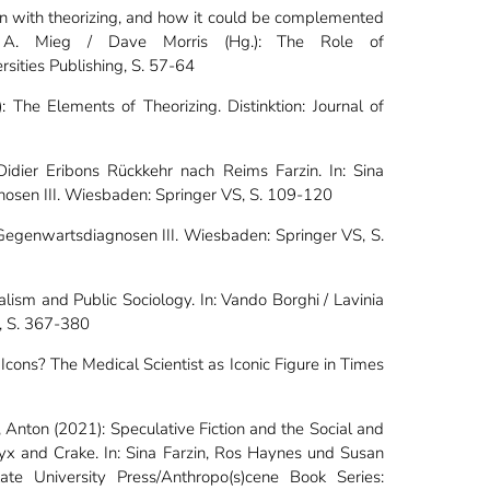
ern with theorizing, and how it could be complemented
d A. Mieg / Dave Morris (Hg.): The Role of
sities Publishing, S. 57-64
 The Elements of Theorizing. Distinktion: Journal of
Didier Eribons Rückkehr nach Reims Farzin. In: Sina
nosen III. Wiesbaden: Springer VS, S. 109-120
 Gegenwartsdiagnosen III.
Wiesbaden: Springer VS, S.
ialism and Public Sociology. In: Vando Borghi / Lavinia
e, S. 367-380
Icons? The Medical Scientist as Iconic Figure in Times
, Anton (2021): Speculative Fiction and the Social and
ryx and Crake. In: Sina Farzin, Ros Haynes und Susan
ate University Press/Anthropo(s)cene Book Series: