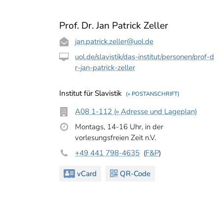
Prof. Dr. Jan Patrick Zeller
jan.patrick.zeller
@uol.de
uol.de/slavistik/das-institut/personen/prof-d
r-jan-patrick-zeller
Institut für Slavistik
(» POSTANSCHRIFT)
A08 1-112 (» Adresse und Lageplan)
Montags, 14-16 Uhr, in der
vorlesungsfreien Zeit n.V.
+49 441 798-4635
(
F&P
)
vCard
QR-Code