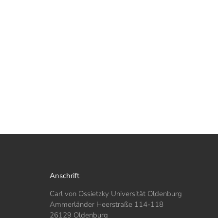
Anschrift
Carl von Ossietzky Universität Oldenburg
Ammerländer Heerstraße 114-118
26129 Oldenburg