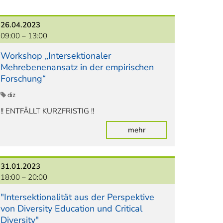
26.04.2023
09:00 –
13:00
Workshop „Intersektionaler
Mehrebenenansatz in der empirischen
Forschung“
diz
!! ENTFÄLLT KURZFRISTIG !!
mehr
31.01.2023
18:00 –
20:00
"Intersektionalität aus der Perspektive
von Diversity Education und Critical
Diversity"