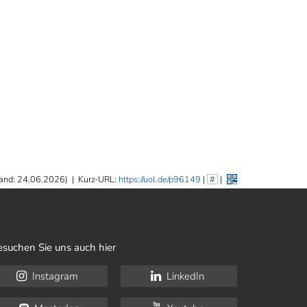
and: 24.06.2026)
|
Kurz-URL:
https://uol.de/p96149
|
#
|
esuchen Sie uns auch hier
Instagram
LinkedIn