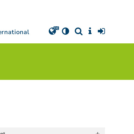
ernational
nt