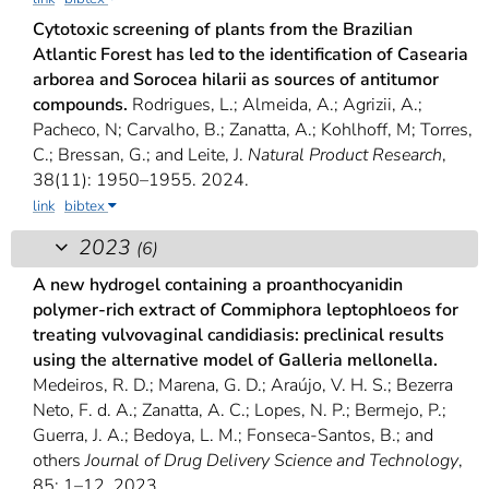
Cytotoxic screening of plants from the Brazilian
Atlantic Forest has led to the identification of Casearia
arborea and Sorocea hilarii as sources of antitumor
compounds.
Rodrigues, L.; Almeida, A.; Agrizii, A.;
Pacheco, N; Carvalho, B.; Zanatta, A.; Kohlhoff, M; Torres,
C.; Bressan, G.; and Leite, J.
Natural Product Research
,
38(11): 1950–1955. 2024.
link
bibtex
2023
(6)
A new hydrogel containing a proanthocyanidin
polymer-rich extract of Commiphora leptophloeos for
treating vulvovaginal candidiasis: preclinical results
using the alternative model of Galleria mellonella.
Medeiros, R. D.; Marena, G. D.; Araújo, V. H. S.; Bezerra
Neto, F. d. A.; Zanatta, A. C.; Lopes, N. P.; Bermejo, P.;
Guerra, J. A.; Bedoya, L. M.; Fonseca-Santos, B.; and
others
Journal of Drug Delivery Science and Technology
,
85: 1–12. 2023.