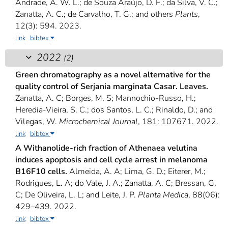
Andrade, A. W. L.; de Souza Araújo, D. F.; da Silva, V. C.;
Zanatta, A. C.; de Carvalho, T. G.; and others
Plants
,
12(3): 594. 2023.
link
bibtex
2022
(2)
Green chromatography as a novel alternative for the
quality control of Serjania marginata Casar. Leaves.
Zanatta, A. C; Borges, M. S; Mannochio-Russo, H.;
Heredia-Vieira, S. C.; dos Santos, L. C.; Rinaldo, D.; and
Vilegas, W.
Microchemical Journal
, 181: 107671. 2022.
link
bibtex
A Withanolide-rich fraction of Athenaea velutina
induces apoptosis and cell cycle arrest in melanoma
B16F10 cells.
Almeida, A. A; Lima, G. D.; Eiterer, M.;
Rodrigues, L. A; do Vale, J. A.; Zanatta, A. C; Bressan, G.
C; De Oliveira, L. L; and Leite, J. P.
Planta Medica
, 88(06):
429–439. 2022.
link
bibtex