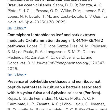
Brazilian oceanic islands.
Sahm, B. D. B; Zanatta, A. C;
Pinto, F. d. C. L; Pessoa, O. D.; Wilke, D. V; Jimenez, P. C;
Lopes, N. P; Lotufo, T. M.; and Costa-Lotufo, L. V
Química
Nova
, 48(6): e–20250178. 2025.
link
bibtex
Commiphora leptophloeos leaf and bark extracts
modulate OxInflammation through TLR4/NF-κB/Nrf2
pathways.
Lopes, F. B.; dos Santos Dias, M. M.; Pelinsari,
S. M.; de Paula, R. A.; Langassner, S. M. Z.; Dantas-
Medeiros, R.; Zanatta, A. C.; de Oliveira, L. L.; and
Gonçalves, R. V.
Journal of Ethnopharmacology
,120347.
2025.
link
bibtex
Presence of polyketide synthases and nonribosomal
peptide synthetase in culturable bacteria associated
with Aplysina fulva and Aplysina caissara (Porifera).
Rojas, L. S.; de Fernandes, M. G.; da Motta, A. C. R.;
Carminato, L. P.; Zanatta, A. C.; Lôbo-Hajdu, G.; Jimenez,
P.; Custódio, M. R.; and Hardoim, C. C. P.
Brazilian Journal