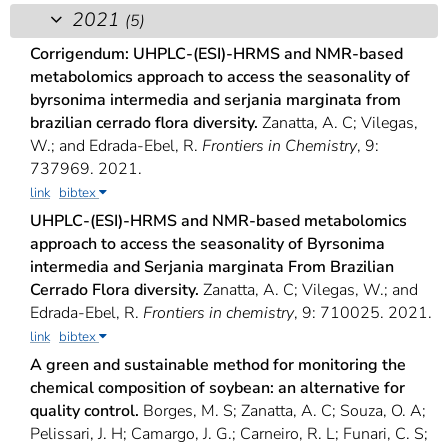
2021
(5)
Corrigendum: UHPLC-(ESI)-HRMS and NMR-based
metabolomics approach to access the seasonality of
byrsonima intermedia and serjania marginata from
brazilian cerrado flora diversity.
Zanatta, A. C; Vilegas,
W.; and Edrada-Ebel, R.
Frontiers in Chemistry
, 9:
737969. 2021.
link
bibtex
UHPLC-(ESI)-HRMS and NMR-based metabolomics
approach to access the seasonality of Byrsonima
intermedia and Serjania marginata From Brazilian
Cerrado Flora diversity.
Zanatta, A. C; Vilegas, W.; and
Edrada-Ebel, R.
Frontiers in chemistry
, 9: 710025. 2021.
link
bibtex
A green and sustainable method for monitoring the
chemical composition of soybean: an alternative for
quality control.
Borges, M. S; Zanatta, A. C; Souza, O. A;
Pelissari, J. H; Camargo, J. G.; Carneiro, R. L; Funari, C. S;