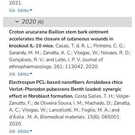
2021.
link
bibtex
2020
(6)
Croton urucurana Baillon stem bark ointment
accelerates the closure of cutaneous wounds in
knockout IL-10 mice.
Casao, T. d. R. L.; Pinheiro, C. G.;
Sarandy, M. M.; Zanatta, A. C.; Vilegas, W.; Novaes, R. D.;
Gonçalves, R. V.; and Leite, J. P. V.
Journal of
ethnopharmacology
, 261: 113042. 2020.
link
bibtex
Electrospun PCL-based nanofibers Arrabidaea chica
Verlot–Pterodon pubescens Benth loaded: synergic
effect in fibroblast formation.
Costa Salles, T. H.; Volpe-
Zanutto, F.; de Oliveira Sousa, I. M.; Machado, D.; Zanatta,
A. C.; Vilegas, W.; Lancellotti, M.; Foglio, M. A.; and
d’Ávila , M. A.
Biomedical materials
, 15(6): 065001.
2020.
link
bibtex