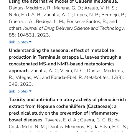
using the alternative model of Galleria mellonella.
Dantas-Medeiros, R.; Marena, G. D.; Araujo, V. H. S.;
Neto, F. d. A. B.; Zanatta, A. C.; Lopes, N. P.; Bermejo, P.;
Guerra, J. A.; Bedoya, L. M.; Fonseca-Santos, B.; and
others
Journal of Drug Delivery Science and Technology
,
85: 104531. 2023.
link
bibtex
Understanding the seasonal effect of metabolite
production in Terminalia catappa L. leaves through a
concatenated MS-and NMR-based metabolomics
approach.
Zanatta, A. C; Vieira, N. C.; Dantas-Medeiros,
R.; Vilegas, W.; and Edrada-Ebel, R.
Metabolites
, 13(3):
349. 2023.
link
bibtex
Toxicity and anti-inflammatory activity of phenolic-rich
extract from Nopalea cochenillifera (Cactaceae): a
preclinical study on the prevention of inflammatory
bowel diseases.
Tavares, E. d. A.; Guerra, G. C. B.; da
Costa Melo, N. M.; Dantas-Medeiros, R.; da Silva, E. C. S.;