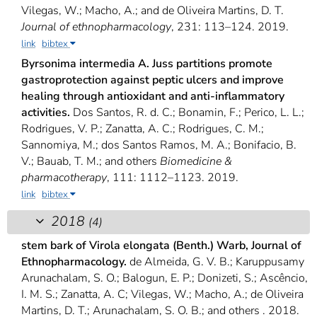
Vilegas, W.; Macho, A.; and de Oliveira Martins, D. T.
Journal of ethnopharmacology
, 231: 113–124. 2019.
link
bibtex
Byrsonima intermedia A. Juss partitions promote
gastroprotection against peptic ulcers and improve
healing through antioxidant and anti-inflammatory
activities.
Dos Santos, R. d. C.; Bonamin, F.; Perico, L. L.;
Rodrigues, V. P.; Zanatta, A. C.; Rodrigues, C. M.;
Sannomiya, M.; dos Santos Ramos, M. A.; Bonifacio, B.
V.; Bauab, T. M.; and others
Biomedicine &
pharmacotherapy
, 111: 1112–1123. 2019.
link
bibtex
2018
(4)
stem bark of Virola elongata (Benth.) Warb, Journal of
Ethnopharmacology.
de Almeida, G. V. B.; Karuppusamy
Arunachalam, S. O.; Balogun, E. P.; Donizeti, S.; Ascêncio,
I. M. S.; Zanatta, A. C; Vilegas, W.; Macho, A.; de Oliveira
Martins, D. T.; Arunachalam, S. O. B.; and others
. 2018.