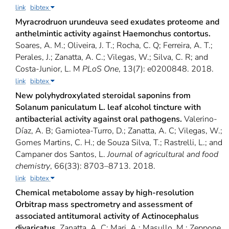
link
bibtex
Myracrodruon urundeuva seed exudates proteome and
anthelmintic activity against Haemonchus contortus.
Soares, A. M.; Oliveira, J. T.; Rocha, C. Q; Ferreira, A. T.;
Perales, J.; Zanatta, A. C.; Vilegas, W.; Silva, C. R; and
Costa-Junior, L. M
PLoS One
, 13(7): e0200848. 2018.
link
bibtex
New polyhydroxylated steroidal saponins from
Solanum paniculatum L. leaf alcohol tincture with
antibacterial activity against oral pathogens.
Valerino-
Díaz, A. B; Gamiotea-Turro, D.; Zanatta, A. C; Vilegas, W.;
Gomes Martins, C. H.; de Souza Silva, T.; Rastrelli, L.; and
Campaner dos Santos, L.
Journal of agricultural and food
chemistry
, 66(33): 8703–8713. 2018.
link
bibtex
Chemical metabolome assay by high-resolution
Orbitrap mass spectrometry and assessment of
associated antitumoral activity of Actinocephalus
divaricatus.
Zanatta, A. C; Mari, A.; Masullo, M.; Zeppone