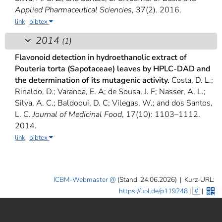
Applied Pharmaceutical Sciencies
, 37(2). 2016.
link
bibtex
2014
(1)
Flavonoid detection in hydroethanolic extract of
Pouteria torta (Sapotaceae) leaves by HPLC-DAD and
the determination of its mutagenic activity.
Costa, D. L.;
Rinaldo, D.; Varanda, E. A; de Sousa, J. F; Nasser, A. L.;
Silva, A. C.; Baldoqui, D. C; Vilegas, W.; and dos Santos,
L. C.
Journal of Medicinal Food
, 17(10): 1103–1112.
2014.
link
bibtex
ICBM-Webmaster
(Stand: 24.06.2026)
|
Kurz-URL:
https://uol.de/p119248
|
#
|