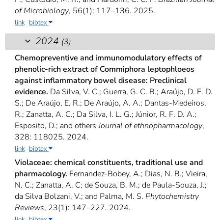
of Microbiology
, 56(1): 117–136. 2025.
link
bibtex
2024
(3)
Chemopreventive and immunomodulatory effects of
phenolic-rich extract of Commiphora leptophloeos
against inflammatory bowel disease: Preclinical
evidence.
Da Silva, V. C.; Guerra, G. C. B.; Araújo, D. F. D.
S.; De Araújo, E. R.; De Araújo, A. A.; Dantas-Medeiros,
R.; Zanatta, A. C.; Da Silva, I. L. G.; Júnior, R. F. D. A.;
Esposito, D.; and others
Journal of ethnopharmacology
,
328: 118025. 2024.
link
bibtex
Violaceae: chemical constituents, traditional use and
pharmacology.
Fernandez-Bobey, A.; Dias, N. B.; Vieira,
N. C.; Zanatta, A. C; de Souza, B. M.; de Paula-Souza, J.;
da Silva Bolzani, V.; and Palma, M. S.
Phytochemistry
Reviews
, 23(1): 147–227. 2024.
link
bibtex