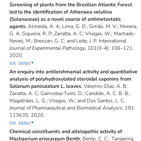
Screening of plants from the Brazilian Atlantic Forest
led to the identification of Athenaea velutina
(Solanaceae) as a novel source of antimetastatic
agents.
Almeida, A. A; Lima, G. D.; Simão, M. V.; Moreira,
G. A; Siqueira, R. P; Zanatta, A. C; Vilegas, W.; Machado-
Neves, M.; Bressan, G. C; and Leite, J. P.
International
Journal of Experimental Pathology
, 101(3-4): 106–121.
2020.
link
bibtex
An enquiry into antileishmanial activity and quantitative
analysis of polyhydroxylated steroidal saponins from
Solanum paniculatum L. leaves.
Valerino-Díaz, A. B;
Zanatta, A. C; Gamiotea-Turro, D.; Candido, A. C. B. B.;
Magalhães, L. G.; Vilegas, W.; and Dos Santos, L. C.
Journal of Pharmaceutical and Biomedical Analysis
, 191:
113635. 2020.
link
bibtex
Chemical constituents and allelopathic activity of
Machaerium eriocarpum Benth.
Bento, C. C.; Tangerina,