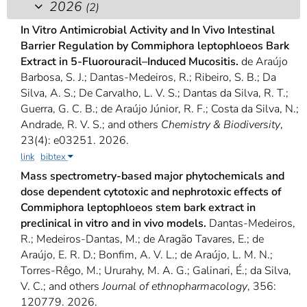
2026
(2)
In Vitro Antimicrobial Activity and In Vivo Intestinal
Barrier Regulation by Commiphora leptophloeos Bark
Extract in 5-Fluorouracil–Induced Mucositis.
de Araújo
Barbosa, S. J.; Dantas-Medeiros, R.; Ribeiro, S. B.; Da
Silva, A. S.; De Carvalho, L. V. S.; Dantas da Silva, R. T.;
Guerra, G. C. B.; de Araújo Júnior, R. F.; Costa da Silva, N.;
Andrade, R. V. S.; and others
Chemistry & Biodiversity
,
23(4): e03251. 2026.
link
bibtex
Mass spectrometry-based major phytochemicals and
dose dependent cytotoxic and nephrotoxic effects of
Commiphora leptophloeos stem bark extract in
preclinical in vitro and in vivo models.
Dantas-Medeiros,
R.; Medeiros-Dantas, M.; de Aragão Tavares, E.; de
Araújo, E. R. D.; Bonfim, A. V. L.; de Araújo, L. M. N.;
Torres-Rêgo, M.; Ururahy, M. A. G.; Galinari, É.; da Silva,
V. C.; and others
Journal of ethnopharmacology
, 356:
120779. 2026.