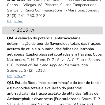
Carlos, I.; Vilegas, W.; Piacente, S.; and Campaner dos
Santos, L.
Rapid Communications in Mass Spectrometry
,
32(3): 241–250. 2018.
link
bibtex
2016
(2)
QM. Avaliação do potencial antirradicalar e
determinação do teor de flavonoides totais das frações
acetato de etila e n-butanol das folhas de Jatropha
aethiopica (Euphorbiaceae) coletadas em Havana, Cuba.
Marcondes, T. H.; Turro, D. G.; Silva, A. C. Z.; and Santos,
L. C.
Journal of Basic and Applied Pharmaceutical
Sciencies
, 37(2). 2016.
link
bibtex
QM. Estudo fitoquímico, determinação do teor de fenóis
e flavonoides totais e avaliação do potencial
antirradicalar da fração acetato de etila das folhas de
Actinocephalus divaricatus (Eriocaulaceae).
Souza, T. P.;
Silva, A. C. Z.; and Santos, L. C.
Journal of Basic and