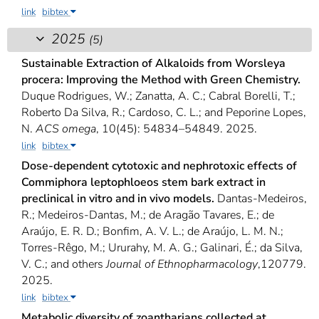
link
bibtex
2025
(5)
Sustainable Extraction of Alkaloids from Worsleya
procera: Improving the Method with Green Chemistry.
Duque Rodrigues, W.; Zanatta, A. C.; Cabral Borelli, T.;
Roberto Da Silva, R.; Cardoso, C. L.; and Peporine Lopes,
N.
ACS omega
, 10(45): 54834–54849. 2025.
link
bibtex
Dose-dependent cytotoxic and nephrotoxic effects of
Commiphora leptophloeos stem bark extract in
preclinical in vitro and in vivo models.
Dantas-Medeiros,
R.; Medeiros-Dantas, M.; de Aragão Tavares, E.; de
Araújo, E. R. D.; Bonfim, A. V. L.; de Araújo, L. M. N.;
Torres-Rêgo, M.; Ururahy, M. A. G.; Galinari, É.; da Silva,
V. C.; and others
Journal of Ethnopharmacology
,120779.
2025.
link
bibtex
Metabolic diversity of zoantharians collected at