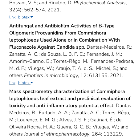
Bolzani, V. S; and Rinaldo, D.
Phytochemical Analysis
,
32(4): 562–574. 2021.
link
bibtex
Antifungal and Antibiofilm Activities of B-Type
Oligomeric Procyanidins From Commiphora
leptophloeos Used Alone or in Combination With
Fluconazole Against Candida spp.
Dantas-Medeiros, R.;
Zanatta, A. C.; de Souza, L. B. F. C.; Fernandes, J. M.;
Amorim-Carmo, B.; Torres-Rêgo, M.; Fernandes-Pedrosa,
M. d. F.; Vilegas, W.; Araújo, T. A. d. S.; Michel, S.; and
others
Frontiers in microbiology
, 12: 613155. 2021.
link
bibtex
Mass spectrometry characterization of Commiphora
leptophloeos leaf extract and preclinical evaluation of
toxicity and anti-inflammatory potential effect.
Dantas-
Medeiros, R.; Furtado, A. A.; Zanatta, A. C; Torres-Rêgo,
M.; Lourenço, E. M. G.; Alves, J. S. F.; Galinari, É.; de
Oliveira Rocha, H. A.; Guerra, G. C. B.; Vilegas, W.; and
others
Journal of ethnopharmacology
, 264: 113229.