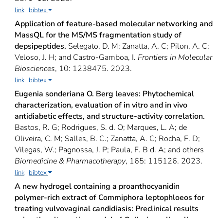
link
bibtex
Application of feature-based molecular networking and
MassQL for the MS/MS fragmentation study of
depsipeptides.
Selegato, D. M; Zanatta, A. C; Pilon, A. C;
Veloso, J. H; and Castro-Gamboa, I.
Frontiers in Molecular
Biosciences
, 10: 1238475. 2023.
link
bibtex
Eugenia sonderiana O. Berg leaves: Phytochemical
characterization, evaluation of in vitro and in vivo
antidiabetic effects, and structure-activity correlation.
Bastos, R. G; Rodrigues, S. d. O; Marques, L. A; de
Oliveira, C. M; Salles, B. C.; Zanatta, A. C; Rocha, F. D;
Vilegas, W.; Pagnossa, J. P; Paula, F. B d. A; and others
Biomedicine & Pharmacotherapy
, 165: 115126. 2023.
link
bibtex
A new hydrogel containing a proanthocyanidin
polymer-rich extract of Commiphora leptophloeos for
treating vulvovaginal candidiasis: Preclinical results