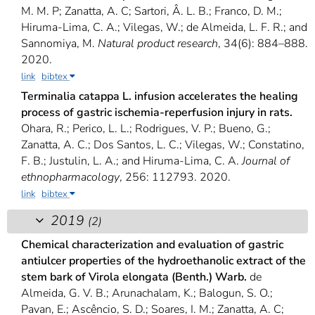
M. M. P; Zanatta, A. C; Sartori, Â. L. B.; Franco, D. M.;
Hiruma-Lima, C. A.; Vilegas, W.; de Almeida, L. F. R.; and
Sannomiya, M.
Natural product research
, 34(6): 884–888.
2020.
link
bibtex
Terminalia catappa L. infusion accelerates the healing
process of gastric ischemia-reperfusion injury in rats.
Ohara, R.; Perico, L. L.; Rodrigues, V. P.; Bueno, G.;
Zanatta, A. C.; Dos Santos, L. C.; Vilegas, W.; Constatino,
F. B.; Justulin, L. A.; and Hiruma-Lima, C. A.
Journal of
ethnopharmacology
, 256: 112793. 2020.
link
bibtex
2019
(2)
Chemical characterization and evaluation of gastric
antiulcer properties of the hydroethanolic extract of the
stem bark of Virola elongata (Benth.) Warb.
de
Almeida, G. V. B.; Arunachalam, K.; Balogun, S. O.;
Pavan, E.; Ascêncio, S. D.; Soares, I. M.; Zanatta, A. C;