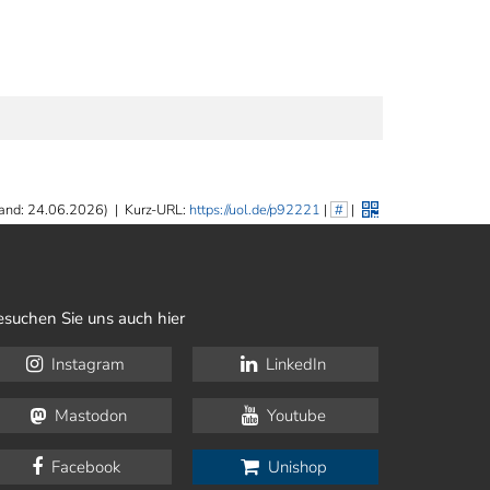
and: 24.06.2026)
|
Kurz-URL:
https://uol.de/p92221
|
#
|
esuchen Sie uns auch hier
Instagram
LinkedIn
Mastodon
Youtube
Facebook
Unishop