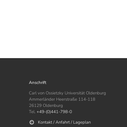
Anschrift
Carl von Ossietzky Universität Oldenburg
Ammerländer Heerstraße 114-118
26129 Oldenburg
Tel.
+49-(0)441-798-0
Kontakt / Anfahrt / Lageplan