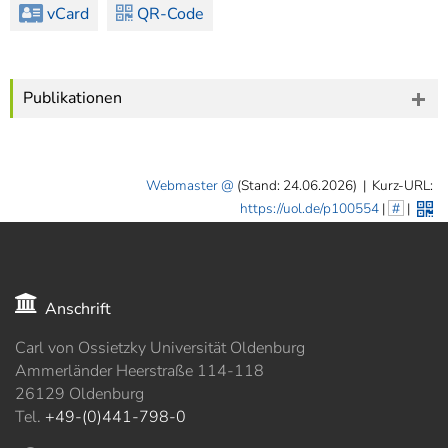
vCard
QR-Code
Publikationen
Webmaster
(Stand: 24.06.2026)
|
Kurz-URL:
https://uol.de/p100554
|
#
|
Anschrift
Carl von Ossietzky Universität Oldenburg
Ammerländer Heerstraße 114-118
26129 Oldenburg
Tel.
+49-(0)441-798-0